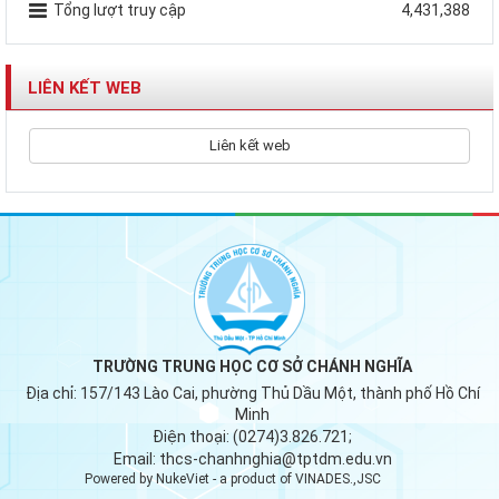
Tổng lượt truy cập
4,431,388
LIÊN KẾT WEB
Liên kết web
TRƯỜNG TRUNG HỌC CƠ SỞ CHÁNH NGHĨA
Địa chỉ:
157/143 Lào Cai, phường Thủ Dầu Một, thành phố Hồ Chí
Minh
Điện thoại:
(0274)3.826.721;
Email:
thcs-chanhnghia@tptdm.edu.vn
Powered by
NukeViet
- a product of
VINADES.,JSC