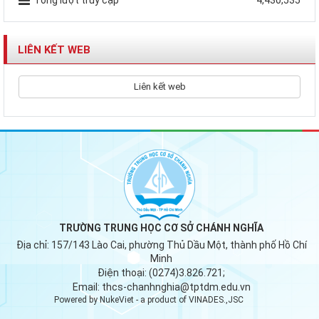
Tổng lượt truy cập
4,430,535
LIÊN KẾT WEB
Liên kết web
TRƯỜNG TRUNG HỌC CƠ SỞ CHÁNH NGHĨA
Địa chỉ:
157/143 Lào Cai, phường Thủ Dầu Một, thành phố Hồ Chí
Minh
Điện thoại:
(0274)3.826.721;
Email:
thcs-chanhnghia@tptdm.edu.vn
Powered by
NukeViet
- a product of
VINADES.,JSC