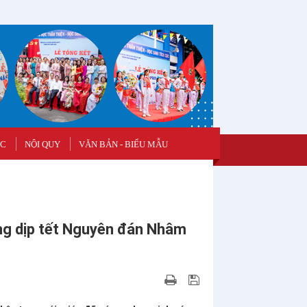
ỌC
NỘI QUY
VĂN BẢN - BIỂU MẪU
ng dịp tết Nguyên đán Nhâm