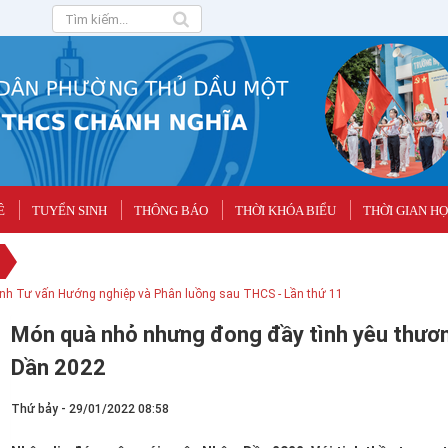
Ê
TUYỂN SINH
THÔNG BÁO
THỜI KHÓA BIỂU
THỜI GIAN H
YỀN SỞ HỮU TRÍ TUỆ TRONG TRƯỜNG HỌC
Món quà nhỏ nhưng đong đầy tình yêu thươ
Dần 2022
Thứ bảy - 29/01/2022 08:58