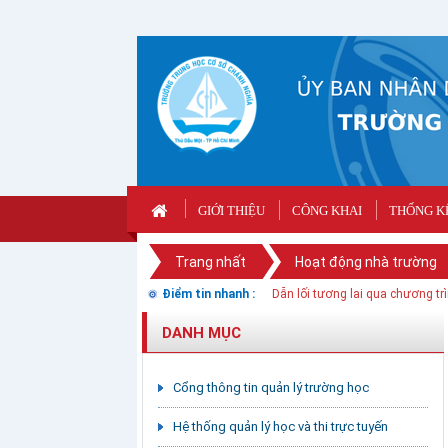
GIỚI THIỆU
CÔNG KHAI
THỐNG K
Trang nhất
Hoạt động nhà trường
Điểm tin nhanh :
TUYÊN TRUYỀN THỰC HIỆN QU
DANH MỤC
Cổng thông tin quản lý trường học
Hệ thống quản lý học và thi trực tuyến