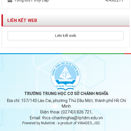
Tổng lượt truy cập
4,430,271
LIÊN KẾT WEB
Liên kết web
TRƯỜNG TRUNG HỌC CƠ SỞ CHÁNH NGHĨA
Địa chỉ:
157/143 Lào Cai, phường Thủ Dầu Một, thành phố Hồ Chí
Minh
Điện thoại:
(0274)3.826.721;
Email:
thcs-chanhnghia@tptdm.edu.vn
Powered by
NukeViet
- a product of
VINADES.,JSC