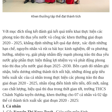
Khen thưởng tập thể đạt thành tích
Với mục đích tổng kết đánh giá kết quả triển khai thực hiện các
phong trào thi đua yêu nước và công tác khen thưởng giai đoạn
2020 - 2025, khẳng định những kết quả đạt được, xác định những
hạn chế, nguyên nhân và rút ra bài học kinh nghiệm, đề ra phương
hướng, nhiệm vụ, giải pháp nhằm đẩy mạnh phong trào thi đua yêu
nước góp phần thực hiện thắng lợi nhiệm vụ và phát động phong
trào thi đua yêu nước giai đoạn 2025 -2030. Bên cạnh đó nhằm ghi
nhận, biểu dương những thành tích nổi bật, những đóng góp tiêu
biểu xuất sắc của cá nhân trong thực hiện các phong trào thi đua
giai đoạn 2020 ⁃ 2025, nhân rộng điển hình tiên tiến, đổi mới, nâng
cao chất lượng, hiệu quả thi đua trong thời gian tới, trường THCS
Chánh Nghĩa tuyên dương, khen thưởng cho 07 cá nhân và 02 tập
thể có thành tích xuất sắc giai đoạn 2020 - 2025:
I. Cá nhân
1. Cô:
Nguyễn Thị Ngọc Tuyết
- Giáo viên môn Sinh