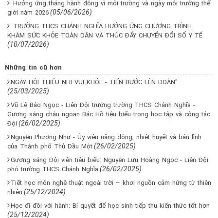
Hưởng ứng tháng hành động vì môi trường và ngày môi trường thế
(05/06/2026)
giới năm 2026
TRƯỜNG THCS CHÁNH NGHĨA HƯỞNG ỨNG CHƯƠNG TRÌNH
KHÁM SỨC KHỎE TOÀN DÂN VÀ THÚC ĐẨY CHUYỂN ĐỔI SỐ Y TẾ
(10/07/2026)
Những tin cũ hơn
NGÀY HỘI THIẾU NHI VUI KHỎE - TIẾN BƯỚC LÊN ĐOÀN"
(25/03/2025)
Vũ Lê Bảo Ngọc - Liên Đội trưởng trường THCS Chánh Nghĩa -
Gương sáng cháu ngoan Bác Hồ tiêu biểu trong học tập và công tác
(26/02/2025)
Đội
Nguyễn Phương Như - Ủy viên năng động, nhiệt huyết và bản lĩnh
(26/02/2025)
của Thành phố Thủ Dầu Một
Gương sáng Đội viên tiêu biểu: Nguyễn Lưu Hoàng Ngọc - Liên Đội
(26/02/2025)
phó trường THCS Chánh Nghĩa
Tiết học môn nghệ thuật ngoài trời – khơi nguồn cảm hứng từ thiên
(25/12/2024)
nhiên
Học đi đôi với hành: Bí quyết để học sinh tiếp thu kiến thức tốt hơn
(25/12/2024)