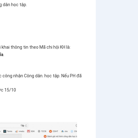
g dân học tập.
hai thông tin theo Mã chi hội KH là:
ĩa
.
ọc công nhận Công dân. học tập. Nếu PH đã
ớc 15/10