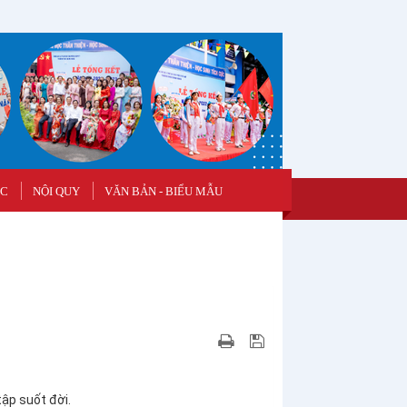
ỌC
NỘI QUY
VĂN BẢN - BIỂU MẪU
ập suốt đời.