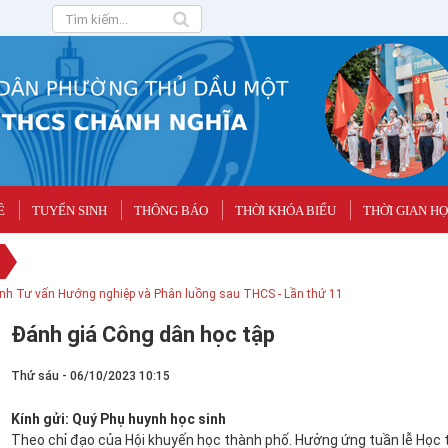
Ê
TUYỂN SINH
THÔNG BÁO
THỜI KHÓA BIỂU
THỜI GIAN H
YỀN SỞ HỮU TRÍ TUỆ TRONG TRƯỜNG HỌC
rình Tư vấn Hướng nghiệp và Phân luồng sau THCS - Lần thứ 11
Đánh giá Công dân học tập
Thứ sáu - 06/10/2023 10:15
Kính gửi: Quý Phụ huynh học sinh
Theo chỉ đạo của Hội khuyến học thành phố. Hưởng ứng tuần lễ Học t