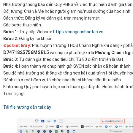
Nhà trường thông báo đến Quý PHHS về việc thực hiện đánh giá Côn
Đối tượng: Cha và Mẹ hoặc người giám hộ/nuôi dưỡng của học sinh.
Cách thức: Đăng ký và đánh giá trên mạng Internet
Các bước thực hiện:
Bước 1:
Truy cập Website
https://congdanhoctap.vn
Bước 2:
Đăng ký tài khoản
Đặc biệt lưu ý:
Phụ huynh trường THCS Chánh Nghĩa khi đăng ký phải k
D7471825756MSBL5
và chọn ô phường/xã là
Phường Chánh Ngh
Bước 3:
Tự đánh giá theo các tiêu chí. Từ 80 điểm trở lên là Đạt.
Bước 4:
Hoàn thành và chụp hình gửi GVCN xác nhận đã hoàn thành.
Sau đó nhà trường sẽ thống kê tổng hợp kết quả trình Hội khuyến h
Đánh giá ở một đơn vị, tổ chức nào rồi thì không cần thực hiện.
Kính mong Quý phụ huynh học sinh tham gia đầy đủ. Hoàn thành trư
Trân trọng!
Tải file hướng dẫn tại đây