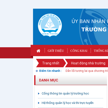
GIỚI THIỆU
CÔNG KHAI
THỐNG K
Trang nhất
Hoạt động nhà trường
Điểm tin nhanh :
TUYÊN TRUYỀN THỰC HIỆN QU
Dẫn lối tương lai qua chương t
DANH MỤC
Cổng thông tin quản lý trường học
Hệ thống quản lý học và thi trực tuyến