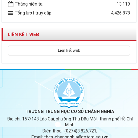
Tháng hiện tại
13,119
Tổng lượt truy cập
4,426,878
LIÊN KẾT WEB
Liên kết web
TRƯỜNG TRUNG HỌC CƠ SỞ CHÁNH NGHĨA
Địa chỉ:
157/143 Lào Cai, phường Thủ Dầu Một, thành phố Hồ Chí
Minh
Điện thoại:
(0274)3.826.721;
Email:
thcs-chanhnghia@tptdm.edu.vn